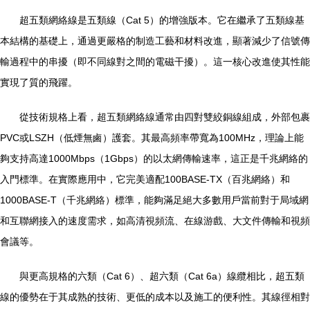
超五類網絡線是五類線（Cat 5）的增強版本。它在繼承了五類線基
本結構的基礎上，通過更嚴格的制造工藝和材料改進，顯著減少了信號傳
輸過程中的串擾（即不同線對之間的電磁干擾）。這一核心改進使其性能
實現了質的飛躍。
從技術規格上看，超五類網絡線通常由四對雙絞銅線組成，外部包裹
PVC或LSZH（低煙無鹵）護套。其最高頻率帶寬為100MHz，理論上能
夠支持高達1000Mbps（1Gbps）的以太網傳輸速率，這正是千兆網絡的
入門標準。在實際應用中，它完美適配100BASE-TX（百兆網絡）和
1000BASE-T（千兆網絡）標準，能夠滿足絕大多數用戶當前對于局域網
和互聯網接入的速度需求，如高清視頻流、在線游戲、大文件傳輸和視頻
會議等。
與更高規格的六類（Cat 6）、超六類（Cat 6a）線纜相比，超五類
線的優勢在于其成熟的技術、更低的成本以及施工的便利性。其線徑相對