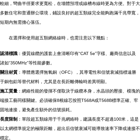
較細，彎曲半徑要求更寬松，在墻體預埋或線槽布線時更為方便。對于大
多數住宅和普通辦公環境，鋪設良好的超五類線完全能夠跑滿千兆帶寬，
短期內無需擔心落伍。
在選擇和使用超五類網絡線時，也需注意以下幾點：
認清標識
：優質線纜的護套上會清晰印有“CAT 5e”字樣、廠商信息以及
諸如“350MHz”等性能參數。
關注材質
：導體應選擇無氧銅（OFC），其導電性和信號衰減指標遠勝
于銅包鋁等替代材料，尤其是在長距離傳輸時差異明顯。
施工質量
：網絡性能的發揮不僅取決于線纜本身，水晶頭的壓接、模塊的
端接工藝同樣關鍵。必須確保8根線芯按照T568A或T568B標準正確、牢
固地連接，避免產生額外的信號損耗。
長度限制
：單段超五類線用于千兆網絡時，建議長度不超過100米，這是
以太網標準規定的極限距離，超出后信號衰減可能導致速率下降或連接不
穩定。