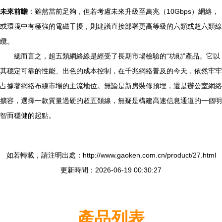
未來前瞻
：雖然當前足夠，但若考慮未來升級至萬兆（10Gbps）網絡，
或環境中有極強的電磁干擾，則建議直接部署更高等級的六類或超六類線
纜。
總而言之，超五類網絡線是經受了長期市場檢驗的“功勛”產品。它以
其穩定可靠的性能、出色的成本控制，在千兆網絡普及的今天，依然牢牢
占據著網絡布線市場的主流地位。無論是新房裝修預埋，還是辦公室網絡
擴容，選擇一款質量過硬的超五類線，無疑是構建高速信息通道的一個明
智而穩健的起點。
如若轉載，請注明出處：http://www.gaoken.com.cn/product/27.html
更新時間：2026-06-19 00:30:27
產品列表