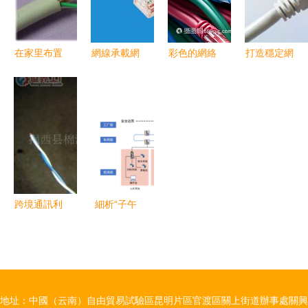
線
在家里布置
網線承載網
彩色的網絡
打造穩定網
網線，你得
速與長度限
線纜 背后
絡 六類白
知道這五件
制的關系詳
的知識與故
色銅鋁網線
事
解
事
全面解讀
跨境通訊利
細析“子午
器 安普納
線1.png 網
爾克網絡線
絡線”的指
與全網供應
代、結構與
基石
技術解析
地址：中國（云南）自由貿易試驗區昆明片區官渡區關上街道辦事處關興