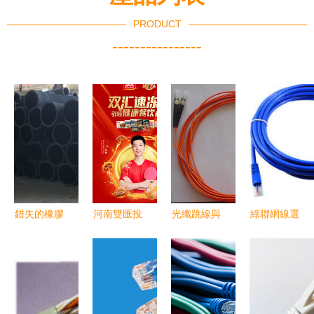
PRODUCT
----------------
錯失的橡膠
河南雙匯投
光纖跳線與
綠聯網線選
管大單 我
資發展股份
尾纖 網絡
購指南 如
為何放棄了
的網絡化轉
傳輸的關鍵
何用好返利
網絡線的搖
型與數字生
連接線
優惠買到高
擺
態建設
性價比網絡